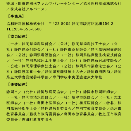
療城下町推進機構ファルマバレーセンター／協和医科器械株式会社
／株式会社アルバース）
【事務局】
協和医科器械株式会社 〒422-8005 静岡市駿河区池田156-2
TEL:054-655-6600
【協力団体】
（一社）静岡県歯科医師会／（公社）静岡県歯科技工士会／（公
社）静岡県薬剤師会／（一社）静岡市薬剤師会／静岡県病院薬剤師
会／（公社）静岡県看護協会／（一社）静岡県臨床衛生検査技師会
／（一社）静岡県臨床工学技士会／（公社）静岡県放射線技師会／
（公社）静岡県理学療法士会／（公社）静岡県作業療法士会／（公
社）静岡県栄養士会／静岡県視能訓練士の会／静岡市消防局／静岡
県立大学食品栄養科学部／専門学校中央医療健康大学校
【後援団体】
静岡市／（公社）静岡県病院協会／（一社）静岡市静岡医師会／
（一社）静岡市清水医師会／（一社）焼津市医師会／（一社）志太
医師会／（一社）島田市医師会／（一社）榛原医師会／（特非）静
岡県歯科衛生士会／静岡県教育委員会／静岡市教育委員会／焼津市
教育委員会／藤枝市教育委員会／島田市教育委員会／牧之原市教育
委員会／吉田町教育委員会